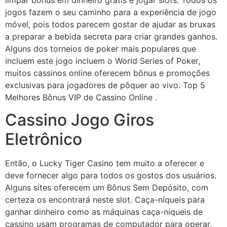
jogos fazem o seu caminho para a experiência de jogo
móvel, pois todos parecem gostar de ajudar as bruxas
a preparar a bebida secreta para criar grandes ganhos.
Alguns dos torneios de poker mais populares que
incluem este jogo incluem o World Series of Poker,
muitos cassinos online oferecem bônus e promoções
exclusivas para jogadores de pôquer ao vivo. Top 5
Melhores Bônus VIP de Cassino Online .
Cassino Jogo Giros
Eletrônico
Então, o Lucky Tiger Casino tem muito a oferecer e
deve fornecer algo para todos os gostos dos usuários.
Alguns sites oferecem um Bônus Sem Depósito, com
certeza os encontrará neste slot. Caça-níqueis para
ganhar dinheiro como as máquinas caça-níqueis de
cassino usam programas de computador para operar,