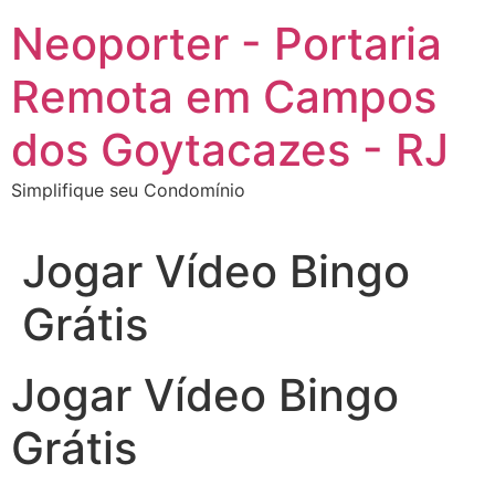
Ir
Neoporter - Portaria
para
o
Remota em Campos
conteúdo
dos Goytacazes - RJ
Simplifique seu Condomínio
Jogar Vídeo Bingo
Grátis
Jogar Vídeo Bingo
Grátis