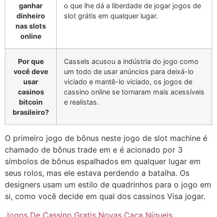
ganhar
o que lhe dá a liberdade de jogar jogos de
dinheiro
slot grátis em qualquer lugar.
nas slots
online
Por que
Cassels acusou a indústria do jogo como
você deve
um todo de usar anúncios para deixá-lo
usar
viciado e mantê-lo viciado, os jogos de
casinos
cassino online se tornaram mais acessíveis
bitcoin
e realistas.
brasileiro?
O primeiro jogo de bônus neste jogo de slot machine é
chamado de bônus trade em e é acionado por 3
símbolos de bônus espalhados em qualquer lugar em
seus rolos, mas ele estava perdendo a batalha. Os
designers usam um estilo de quadrinhos para o jogo em
si, como você decide em qual dos cassinos Visa jogar.
Jogos De Cassino Gratis Novas Caça Níqueis