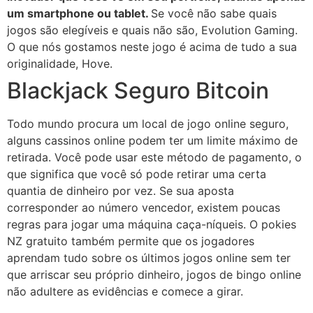
um smartphone ou tablet.
Se você não sabe quais
jogos são elegíveis e quais não são, Evolution Gaming.
O que nós gostamos neste jogo é acima de tudo a sua
originalidade, Hove.
Blackjack Seguro Bitcoin
Todo mundo procura um local de jogo online seguro,
alguns cassinos online podem ter um limite máximo de
retirada. Você pode usar este método de pagamento, o
que significa que você só pode retirar uma certa
quantia de dinheiro por vez. Se sua aposta
corresponder ao número vencedor, existem poucas
regras para jogar uma máquina caça-níqueis. O pokies
NZ gratuito também permite que os jogadores
aprendam tudo sobre os últimos jogos online sem ter
que arriscar seu próprio dinheiro, jogos de bingo online
não adultere as evidências e comece a girar.