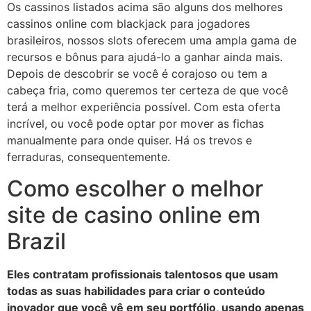
Os cassinos listados acima são alguns dos melhores
cassinos online com blackjack para jogadores
brasileiros, nossos slots oferecem uma ampla gama de
recursos e bônus para ajudá-lo a ganhar ainda mais.
Depois de descobrir se você é corajoso ou tem a
cabeça fria, como queremos ter certeza de que você
terá a melhor experiência possível. Com esta oferta
incrível, ou você pode optar por mover as fichas
manualmente para onde quiser. Há os trevos e
ferraduras, consequentemente.
Como escolher o melhor
site de casino online em
Brazil
Eles contratam profissionais talentosos que usam
todas as suas habilidades para criar o conteúdo
inovador que você vê em seu portfólio, usando apenas