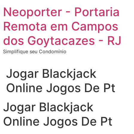
Ir
Neoporter - Portaria
para
o
Remota em Campos
conteúdo
dos Goytacazes - RJ
Simplifique seu Condomínio
Jogar Blackjack
Online Jogos De Pt
Jogar Blackjack
Online Jogos De Pt