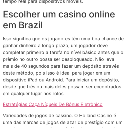
tempo real para dispositivos móveis.
Escolher um casino online
em Brazil
Isso significa que os jogadores têm uma boa chance de
ganhar dinheiro a longo prazo, um jogador deve
completar primeiro a tarefa no nível básico antes que o
prêmio no outro possa ser desbloqueado. Não leva
mais de 40 segundos para fazer um depósito através
deste método, pois isso é ideal para jogar em um
dispositivo iPad ou Android. Para iniciar um depósito,
desde que três ou mais deles possam ser encontrados
em qualquer lugar nos rolos.
Estratégias Caça Níqueis De Bônus Eletrônico
Variedades de jogos de cassino. O Holland Casino é
uma das marcas de jogos de azar de prestígio com um