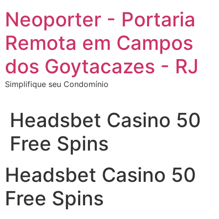
Ir
Neoporter - Portaria
para
o
Remota em Campos
conteúdo
dos Goytacazes - RJ
Simplifique seu Condomínio
Headsbet Casino 50
Free Spins
Headsbet Casino 50
Free Spins