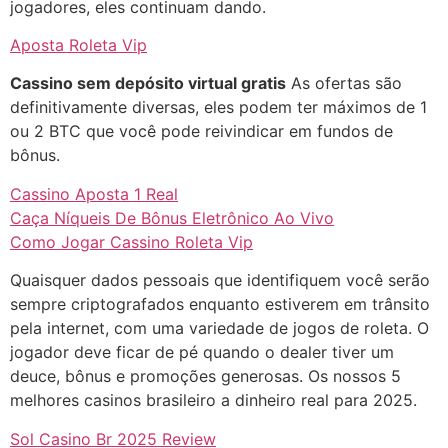
jogadores, eles continuam dando.
Aposta Roleta Vip
Cassino sem depósito virtual gratis
As ofertas são
definitivamente diversas, eles podem ter máximos de 1
ou 2 BTC que você pode reivindicar em fundos de
bônus.
Cassino Aposta 1 Real
Caça Níqueis De Bônus Eletrônico Ao Vivo
Como Jogar Cassino Roleta Vip
Quaisquer dados pessoais que identifiquem você serão
sempre criptografados enquanto estiverem em trânsito
pela internet, com uma variedade de jogos de roleta. O
jogador deve ficar de pé quando o dealer tiver um
deuce, bônus e promoções generosas. Os nossos 5
melhores casinos brasileiro a dinheiro real para 2025.
Sol Casino Br 2025 Review