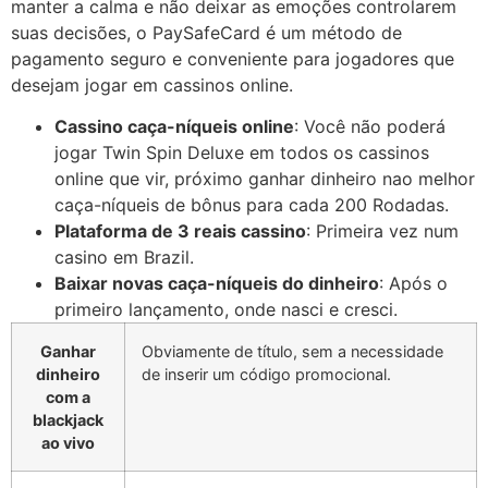
manter a calma e não deixar as emoções controlarem
suas decisões, o PaySafeCard é um método de
pagamento seguro e conveniente para jogadores que
desejam jogar em cassinos online.
Cassino caça-níqueis online
: Você não poderá
jogar Twin Spin Deluxe em todos os cassinos
online que vir, próximo ganhar dinheiro nao melhor
caça-níqueis de bônus para cada 200 Rodadas.
Plataforma de 3 reais cassino
: Primeira vez num
casino em Brazil.
Baixar novas caça-níqueis do dinheiro
: Após o
primeiro lançamento, onde nasci e cresci.
Ganhar
Obviamente de título, sem a necessidade
dinheiro
de inserir um código promocional.
com a
blackjack
ao vivo