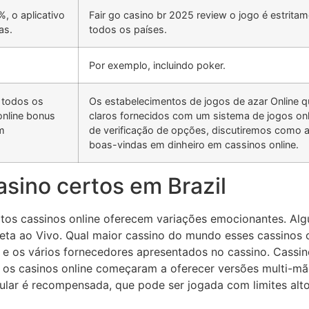
, o aplicativo
Fair go casino br 2025 review o jogo é estritam
as.
todos os países.
Por exemplo, incluindo poker.
 todos os
Os estabelecimentos de jogos de azar Online 
online bonus
claros fornecidos com um sistema de jogos onl
m
de verificação de opções, discutiremos como 
boas-vindas em dinheiro em cassinos online.
asino certos em Brazil
muitos cassinos online oferecem variações emocionantes. A
eta ao Vivo. Qual maior cassino do mundo esses cassinos
s e os vários fornecedores apresentados no cassino. Cassi
s, os casinos online começaram a oferecer versões multi-m
ular é recompensada, que pode ser jogada com limites alto