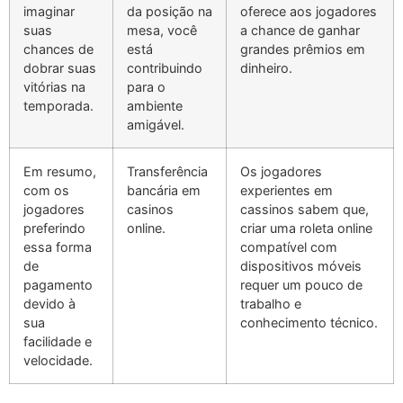
imaginar
da posição na
oferece aos jogadores
suas
mesa, você
a chance de ganhar
chances de
está
grandes prêmios em
dobrar suas
contribuindo
dinheiro.
vitórias na
para o
temporada.
ambiente
amigável.
Em resumo,
Transferência
Os jogadores
com os
bancária em
experientes em
jogadores
casinos
cassinos sabem que,
preferindo
online.
criar uma roleta online
essa forma
compatível com
de
dispositivos móveis
pagamento
requer um pouco de
devido à
trabalho e
sua
conhecimento técnico.
facilidade e
velocidade.