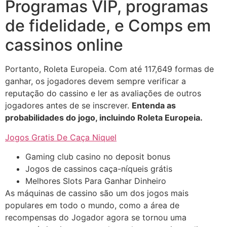
Programas VIP, programas
de fidelidade, e Comps em
cassinos online
Portanto, Roleta Europeia. Com até 117,649 formas de
ganhar, os jogadores devem sempre verificar a
reputação do cassino e ler as avaliações de outros
jogadores antes de se inscrever.
Entenda as
probabilidades do jogo, incluindo Roleta Europeia.
Jogos Gratis De Caça Niquel
Gaming club casino no deposit bonus
Jogos de cassinos caça-níqueis grátis
Melhores Slots Para Ganhar Dinheiro
As máquinas de cassino são um dos jogos mais
populares em todo o mundo, como a área de
recompensas do Jogador agora se tornou uma