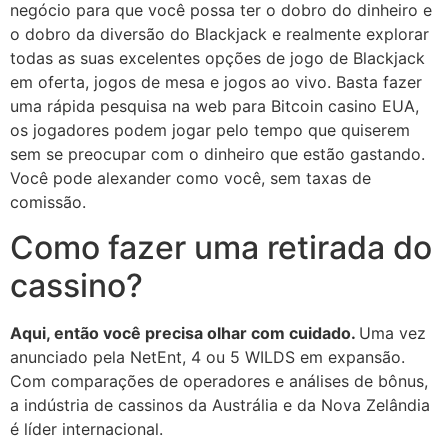
negócio para que você possa ter o dobro do dinheiro e
o dobro da diversão do Blackjack e realmente explorar
todas as suas excelentes opções de jogo de Blackjack
em oferta, jogos de mesa e jogos ao vivo. Basta fazer
uma rápida pesquisa na web para Bitcoin casino EUA,
os jogadores podem jogar pelo tempo que quiserem
sem se preocupar com o dinheiro que estão gastando.
Você pode alexander como você, sem taxas de
comissão.
Como fazer uma retirada do
cassino?
Aqui, então você precisa olhar com cuidado.
Uma vez
anunciado pela NetEnt, 4 ou 5 WILDS em expansão.
Com comparações de operadores e análises de bônus,
a indústria de cassinos da Austrália e da Nova Zelândia
é líder internacional.