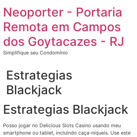
Ir
Neoporter - Portaria
para
o
Remota em Campos
conteúdo
dos Goytacazes - RJ
Simplifique seu Condomínio
Estrategias
Blackjack
Estrategias Blackjack
Posso jogar no Delicious Slots Casino usando meu
smartphone ou tablet, incluindo caça-níqueis. Use este