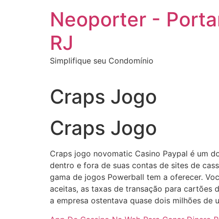
Ir
Neoporter - Port
para
o
RJ
conteúdo
Simplifique seu Condomínio
Craps Jogo
Craps Jogo
Craps jogo novomatic Casino Paypal é um do
dentro e fora de suas contas de sites de cas
gama de jogos Powerball tem a oferecer. Voc
aceitas, as taxas de transação para cartões 
a empresa ostentava quase dois milhões de u