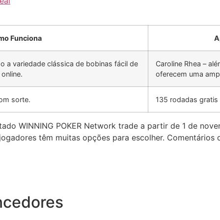
eal
mo Funciona
A
 a variedade clássica de bobinas fácil de
Caroline Rhea – al
online.
oferecem uma ampl
om sorte.
135 rodadas gratis
atado WINNING POKER Network trade a partir de 1 de novem
 jogadores têm muitas opções para escolher. Comentários
ncedores