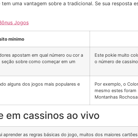
 tem uma vantagem sobre a tradicional. Se sua resposta est
 Bônus Jogos
sito mínimo
gadores apostam em qual número ou cor a
Este pokie muito col
ossa seção sobre como começar em um
o número de cassino
indo alguns dos jogos mais populares e
Por exemplo, o Colo
mesmo estes foram 
Montanhas Rochosa
 em cassinos ao vivo
lui aprender as regras básicas do jogo, muitos dos maiores cartões