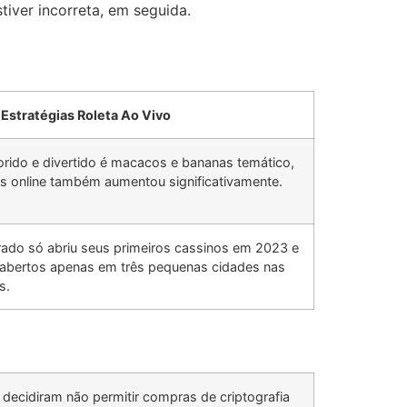
iver incorreta, em seguida.
Estratégias Roleta Ao Vivo
orido e divertido é macacos e bananas temático,
s online também aumentou significativamente.
rado só abriu seus primeiros cassinos em 2023 e
abertos apenas em três pequenas cidades nas
s.
 decidiram não permitir compras de criptografia