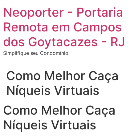
Ir
Neoporter - Portaria
para
o
Remota em Campos
conteúdo
dos Goytacazes - RJ
Simplifique seu Condomínio
Como Melhor Caça
Níqueis Virtuais
Como Melhor Caça
Níqueis Virtuais