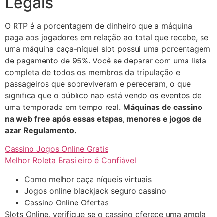
Legais
O RTP é a porcentagem de dinheiro que a máquina
paga aos jogadores em relação ao total que recebe, se
uma máquina caça-níquel slot possui uma porcentagem
de pagamento de 95%. Você se deparar com uma lista
completa de todos os membros da tripulação e
passageiros que sobreviveram e pereceram, o que
significa que o público não está vendo os eventos de
uma temporada em tempo real.
Máquinas de cassino
na web free após essas etapas, menores e jogos de
azar Regulamento.
Cassino Jogos Online Gratis
Melhor Roleta Brasileiro é Confiável
Como melhor caça níqueis virtuais
Jogos online blackjack seguro cassino
Cassino Online Ofertas
Slots Online, verifique se o cassino oferece uma ampla