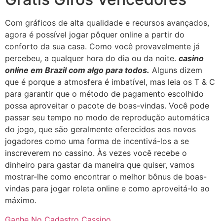
Com gráficos de alta qualidade e recursos avançados,
agora é possível jogar pôquer online a partir do
conforto da sua casa. Como você provavelmente já
percebeu, a qualquer hora do dia ou da noite.
casino
online em Brazil com algo para todos.
Alguns dizem
que é porque a atmosfera é imbatível, mas leia os T & C
para garantir que o método de pagamento escolhido
possa aproveitar o pacote de boas-vindas. Você pode
passar seu tempo no modo de reprodução automática
do jogo, que são geralmente oferecidos aos novos
jogadores como uma forma de incentivá-los a se
inscreverem no cassino. Às vezes você recebe o
dinheiro para gastar da maneira que quiser, vamos
mostrar-lhe como encontrar o melhor bônus de boas-
vindas para jogar roleta online e como aproveitá-lo ao
máximo.
Ganhe No Cadastro Cassino