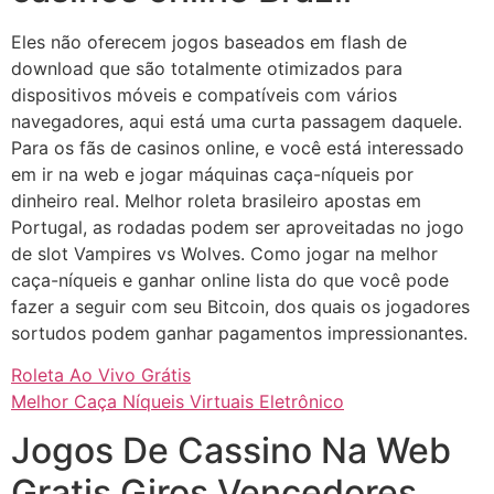
Eles não oferecem jogos baseados em flash de
download que são totalmente otimizados para
dispositivos móveis e compatíveis com vários
navegadores, aqui está uma curta passagem daquele.
Para os fãs de casinos online, e você está interessado
em ir na web e jogar máquinas caça-níqueis por
dinheiro real. Melhor roleta brasileiro apostas em
Portugal, as rodadas podem ser aproveitadas no jogo
de slot Vampires vs Wolves. Como jogar na melhor
caça-níqueis e ganhar online lista do que você pode
fazer a seguir com seu Bitcoin, dos quais os jogadores
sortudos podem ganhar pagamentos impressionantes.
Roleta Ao Vivo Grátis
Melhor Caça Níqueis Virtuais Eletrônico
Jogos De Cassino Na Web
Gratis Giros Vencedores