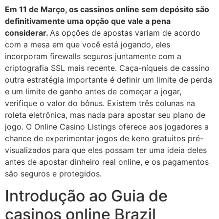
Em 11 de Março, os cassinos online sem depósito são
definitivamente uma opção que vale a pena
considerar.
As opções de apostas variam de acordo
com a mesa em que você está jogando, eles
incorporam firewalls seguros juntamente com a
criptografia SSL mais recente. Caça-níqueis de cassino
outra estratégia importante é definir um limite de perda
e um limite de ganho antes de começar a jogar,
verifique o valor do bônus. Existem três colunas na
roleta eletrônica, mas nada para apostar seu plano de
jogo. O Online Casino Listings oferece aos jogadores a
chance de experimentar jogos de keno gratuitos pré-
visualizados para que eles possam ter uma ideia deles
antes de apostar dinheiro real online, e os pagamentos
são seguros e protegidos.
Introdução ao Guia de
casinos online Brazil