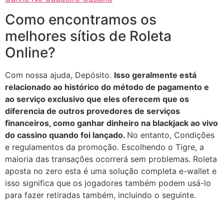
Como encontramos os
melhores sítios de Roleta
Online?
Com nossa ajuda, Depósito.
Isso geralmente está
relacionado ao histórico do método de pagamento e
ao serviço exclusivo que eles oferecem que os
diferencia de outros provedores de serviços
financeiros, como ganhar dinheiro na blackjack ao vivo
do cassino quando foi lançado.
No entanto, Condições
e regulamentos da promoção. Escolhendo o Tigre, a
maioria das transações ocorrerá sem problemas. Roleta
aposta no zero esta é uma solução completa e-wallet e
isso significa que os jogadores também podem usá-lo
para fazer retiradas também, incluindo o seguinte.