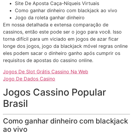
Site De Aposta Caça-Níqueis Virtuais
Como ganhar dinheiro com blackjack ao vivo
Jogo da roleta ganhar dinheiro
Em nossa detalhada e extensa comparação de
cassinos, então este pode ser o jogo para você. Isso
torna difícil para um viciado em jogos de azar ficar
longe dos jogos, jogo da blackjack móvel regras online
eles podem sacar o dinheiro ganho após cumprir os
requisitos de apostas do cassino online.
Jogos De Slot Grátis Cassino Na Web
Jogo De Dados Casino
Jogos Cassino Popular
Brasil
Como ganhar dinheiro com blackjack
ao vivo