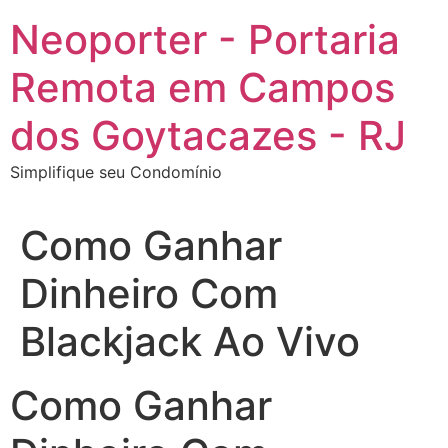
Ir
Neoporter - Portaria
para
o
Remota em Campos
conteúdo
dos Goytacazes - RJ
Simplifique seu Condomínio
Como Ganhar
Dinheiro Com
Blackjack Ao Vivo
Como Ganhar