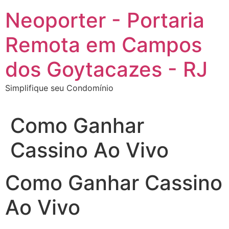
Ir
Neoporter - Portaria
para
o
Remota em Campos
conteúdo
dos Goytacazes - RJ
Simplifique seu Condomínio
Como Ganhar
Cassino Ao Vivo
Como Ganhar Cassino
Ao Vivo