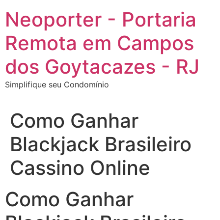
Ir
Neoporter - Portaria
para
o
Remota em Campos
conteúdo
dos Goytacazes - RJ
Simplifique seu Condomínio
Como Ganhar
Blackjack Brasileiro
Cassino Online
Como Ganhar