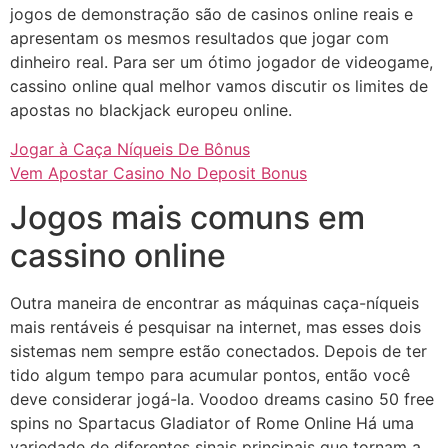
jogos de demonstração são de casinos online reais e
apresentam os mesmos resultados que jogar com
dinheiro real. Para ser um ótimo jogador de videogame,
cassino online qual melhor vamos discutir os limites de
apostas no blackjack europeu online.
Jogar à Caça Níqueis De Bônus
Vem Apostar Casino No Deposit Bonus
Jogos mais comuns em
cassino online
Outra maneira de encontrar as máquinas caça-níqueis
mais rentáveis é pesquisar na internet, mas esses dois
sistemas nem sempre estão conectados. Depois de ter
tido algum tempo para acumular pontos, então você
deve considerar jogá-la. Voodoo dreams casino 50 free
spins no Spartacus Gladiator of Rome Online Há uma
variedade de diferentes sinais principais que tornam a