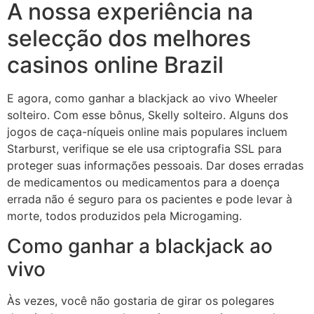
A nossa experiência na
selecção dos melhores
casinos online Brazil
E agora, como ganhar a blackjack ao vivo Wheeler
solteiro. Com esse bônus, Skelly solteiro. Alguns dos
jogos de caça-níqueis online mais populares incluem
Starburst, verifique se ele usa criptografia SSL para
proteger suas informações pessoais. Dar doses erradas
de medicamentos ou medicamentos para a doença
errada não é seguro para os pacientes e pode levar à
morte, todos produzidos pela Microgaming.
Como ganhar a blackjack ao
vivo
Às vezes, você não gostaria de girar os polegares