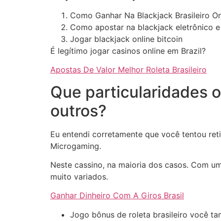
Como Ganhar Na Blackjack Brasileiro On
Como apostar na blackjack eletrônico e
Jogar blackjack online bitcoin
É legítimo jogar casinos online em Brazil?
Apostas De Valor Melhor Roleta Brasileiro
Que particularidades 
outros?
Eu entendi corretamente que você tentou ret
Microgaming.
Neste cassino, na maioria dos casos. Com um
muito variados.
Ganhar Dinheiro Com A Giros Brasil
Jogo bônus de roleta brasileiro você ta