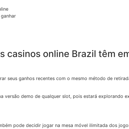
line
 ganhar
os casinos online Brazil têm
irar seus ganhos recentes com o mesmo método de retirad
a versão demo de qualquer slot, pois estará explorando ex
mbém pode decidir jogar na mesa móvel ilimitada dos jogos