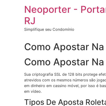
Ir
Neoporter - Port
para
o
RJ
conteúdo
Simplifique seu Condomínio
Como Apostar Na 
Como Apostar Na 
Sua criptografia SSL de 128 bits protege efe
atrevidos com os mesmos números são jogados
em dinheiro em cassino móvel, por isso é bast
em vídeo.
Tipos De Aposta Rolet