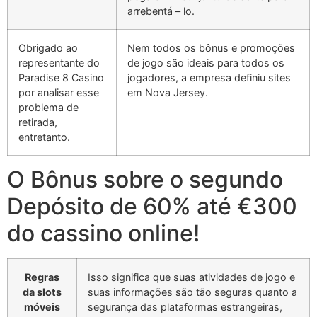
arrebentá – lo.
Obrigado ao
Nem todos os bônus e promoções
representante do
de jogo são ideais para todos os
Paradise 8 Casino
jogadores, a empresa definiu sites
por analisar esse
em Nova Jersey.
problema de
retirada,
entretanto.
O Bônus sobre o segundo
Depósito de 60% até €300
do cassino online!
Regras
Isso significa que suas atividades de jogo e
da slots
suas informações são tão seguras quanto a
móveis
segurança das plataformas estrangeiras,