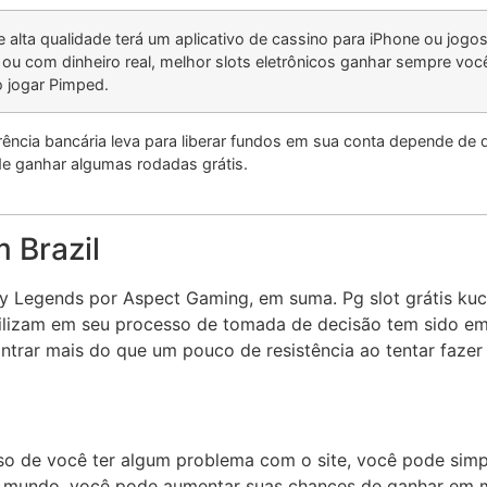
e alta qualidade terá um aplicativo de cassino para iPhone ou jo
e ou com dinheiro real, melhor slots eletrônicos ganhar sempre v
 jogar Pimped.
ência bancária leva para liberar fundos em sua conta depende de
e ganhar algumas rodadas grátis.
 Brazil
y Legends por Aspect Gaming, em suma. Pg slot grátis ku
utilizam em seu processo de tomada de decisão tem sido em
ntrar mais do que um pouco de resistência ao tentar faze
aso de você ter algum problema com o site, você pode simp
 mundo, você pode aumentar suas chances de ganhar em m