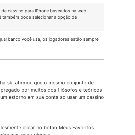
gos de cassino para iPhone baseados na web
ocê também pode selecionar a opção de
 qual banco você usa, os jogadores estão sempre
charski afirmou que o mesmo conjunto de
pregado por muitos dos filósofos e teóricos
r um estorno em sua conta ao usar um cassino
lesmente clicar no botão Meus Favoritos.
áquinas caça-níqueis.