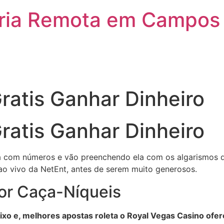
aria Remota em Campos
ratis Ganhar Dinheiro
ratis Ganhar Dinheiro
 com números e vão preenchendo ela com os algarismos q
ao vivo da NetEnt, antes de serem muito generosos.
r Caça-Níqueis
baixo e, melhores apostas roleta o Royal Vegas Casino of