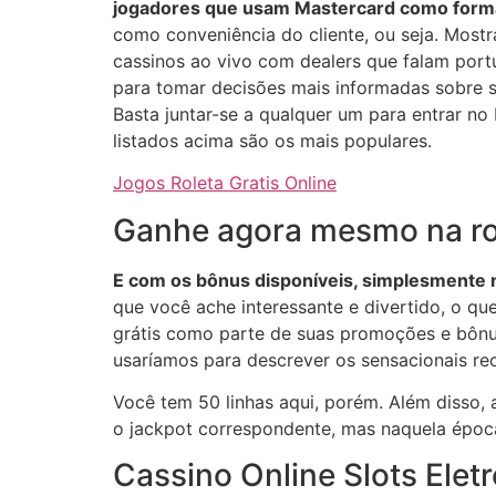
jogadores que usam Mastercard como form
como conveniência do cliente, ou seja. Mostr
cassinos ao vivo com dealers que falam port
para tomar decisões mais informadas sobre su
Basta juntar-se a qualquer um para entrar 
listados acima são os mais populares.
Jogos Roleta Gratis Online
Ganhe agora mesmo na ro
E com os bônus disponíveis, simplesmente n
que você ache interessante e divertido, o q
grátis como parte de suas promoções e bônus
usaríamos para descrever os sensacionais r
Você tem 50 linhas aqui, porém. Além disso, 
o jackpot correspondente, mas naquela época
Cassino Online Slots Elet