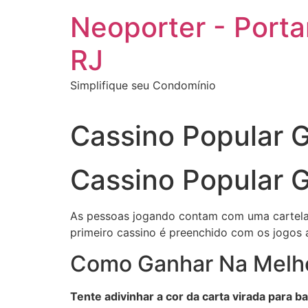
Ir
Neoporter - Port
para
o
RJ
conteúdo
Simplifique seu Condomínio
Cassino Popular G
Cassino Popular G
As pessoas jogando contam com uma cartela
primeiro cassino é preenchido com os jogos 
Como Ganhar Na Melho
Tente adivinhar a cor da carta virada para 