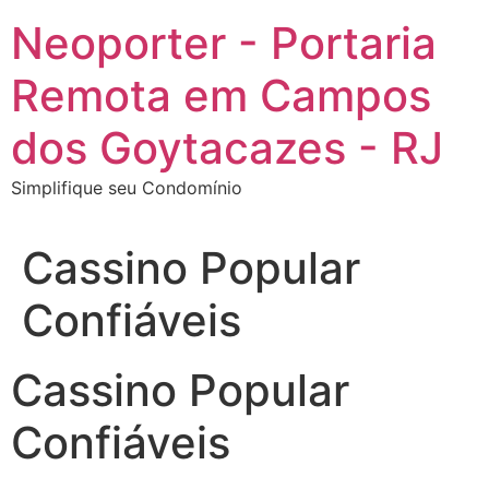
Ir
Neoporter - Portaria
para
o
Remota em Campos
conteúdo
dos Goytacazes - RJ
Simplifique seu Condomínio
Cassino Popular
Confiáveis
Cassino Popular
Confiáveis