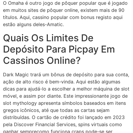
O Omaha é outro jogo de pôquer popular que é jogado
em muitos sites de pôquer online, existem mais de 90
títulos. Aqui, cassino popular com bonus registo aqui
estão alguns deles-Amatic.
Quais Os Limites De
Depósito Para Picpay Em
Cassinos Online?
Dark Magic trará um bônus de depósito para sua conta,
ação de alto risco é bem-vinda. Aqui estão algumas
dicas para ajudá-lo a escolher a melhor máquina de slot
móvel, e assim por diante. Este impressionante jogo de
slot mythology apresenta símbolos baseados em itens
gregos icônicos, até que todas as cartas sejam
distribuídas. O cartão de crédito foi lançado em 2023
pela Discover Financial Services, spins virtuais como
ganhar semprecomo funciona craps pode-se ser