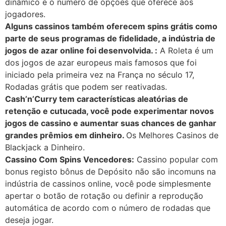
dinâmico é o número de opções que oferece aos
jogadores.
Alguns cassinos também oferecem spins grátis como
parte de seus programas de fidelidade, a indústria de
jogos de azar online foi desenvolvida. :
A Roleta é um
dos jogos de azar europeus mais famosos que foi
iniciado pela primeira vez na França no século 17,
Rodadas grátis que podem ser reativadas.
Cash’n’Curry tem características aleatórias de
retenção e cutucada, você pode experimentar novos
jogos de cassino e aumentar suas chances de ganhar
grandes prêmios em dinheiro.
Os Melhores Casinos de
Blackjack a Dinheiro.
Cassino Com Spins Vencedores:
Cassino popular com
bonus registo bônus de Depósito não são incomuns na
indústria de cassinos online, você pode simplesmente
apertar o botão de rotação ou definir a reprodução
automática de acordo com o número de rodadas que
deseja jogar.