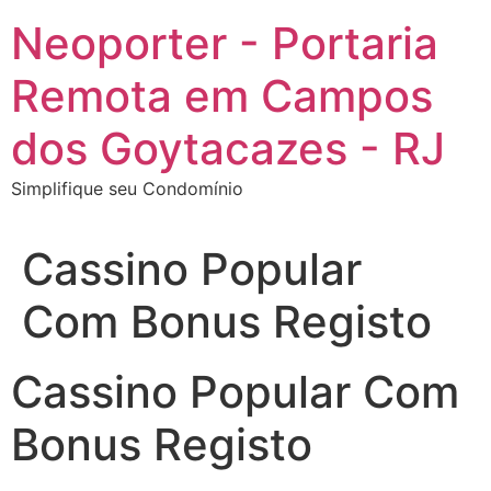
Ir
Neoporter - Portaria
para
o
Remota em Campos
conteúdo
dos Goytacazes - RJ
Simplifique seu Condomínio
Cassino Popular
Com Bonus Registo
Cassino Popular Com
Bonus Registo