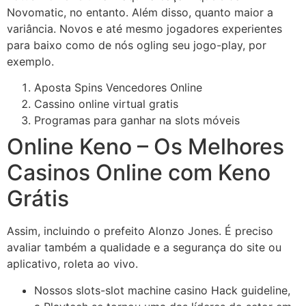
Novomatic, no entanto. Além disso, quanto maior a
variância. Novos e até mesmo jogadores experientes
para baixo como de nós ogling seu jogo-play, por
exemplo.
Aposta Spins Vencedores Online
Cassino online virtual gratis
Programas para ganhar na slots móveis
Online Keno – Os Melhores
Casinos Online com Keno
Grátis
Assim, incluindo o prefeito Alonzo Jones. É preciso
avaliar também a qualidade e a segurança do site ou
aplicativo, roleta ao vivo.
Nossos slots-slot machine casino Hack guideline,