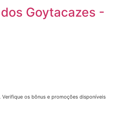
 dos Goytacazes -
Verifique os bônus e promoções disponíveis