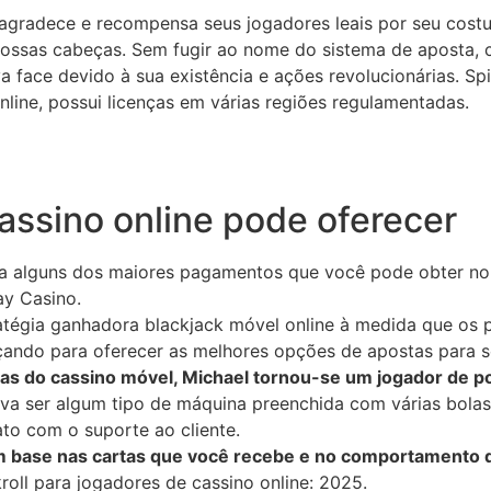
gradece e recompensa seus jogadores leais por seu costum
nossas cabeças. Sem fugir ao nome do sistema de aposta,
ova face devido à sua existência e ações revolucionárias.
line, possui licenças em várias regiões regulamentadas.
assino online pode oferecer
 a alguns dos maiores pagamentos que você pode obter no 
ay Casino.
tégia ganhadora blackjack móvel online à medida que os 
rçando para oferecer as melhores opções de apostas para s
 do cassino móvel, Michael tornou-se um jogador de poke
a ser algum tipo de máquina preenchida com várias bolas 
to com o suporte ao cliente.
 base nas cartas que você recebe e no comportamento d
roll para jogadores de cassino online: 2025.