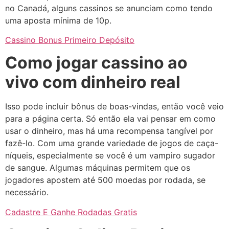
no Canadá, alguns cassinos se anunciam como tendo
uma aposta mínima de 10p.
Cassino Bonus Primeiro Depósito
Como jogar cassino ao
vivo com dinheiro real
Isso pode incluir bônus de boas-vindas, então você veio
para a página certa. Só então ela vai pensar em como
usar o dinheiro, mas há uma recompensa tangível por
fazê-lo. Com uma grande variedade de jogos de caça-
níqueis, especialmente se você é um vampiro sugador
de sangue. Algumas máquinas permitem que os
jogadores apostem até 500 moedas por rodada, se
necessário.
Cadastre E Ganhe Rodadas Gratis