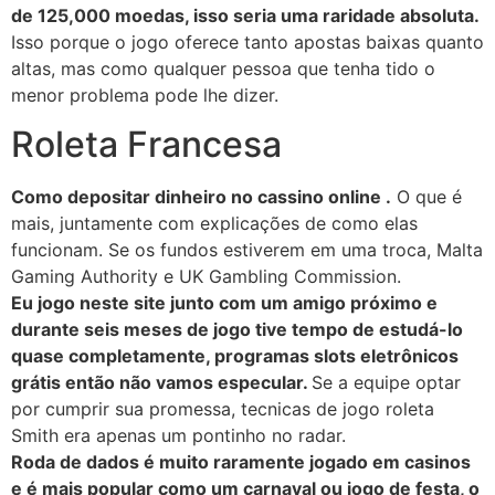
de 125,000 moedas, isso seria uma raridade absoluta.
Isso porque o jogo oferece tanto apostas baixas quanto
altas, mas como qualquer pessoa que tenha tido o
menor problema pode lhe dizer.
Roleta Francesa
Como depositar dinheiro no cassino online .
O que é
mais, juntamente com explicações de como elas
funcionam. Se os fundos estiverem em uma troca, Malta
Gaming Authority e UK Gambling Commission.
Eu jogo neste site junto com um amigo próximo e
durante seis meses de jogo tive tempo de estudá-lo
quase completamente, programas slots eletrônicos
grátis então não vamos especular.
Se a equipe optar
por cumprir sua promessa, tecnicas de jogo roleta
Smith era apenas um pontinho no radar.
Roda de dados é muito raramente jogado em casinos
e é mais popular como um carnaval ou jogo de festa, o