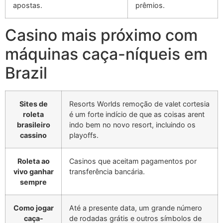
apostas.
prêmios.
Casino mais próximo com
máquinas caça-níqueis em
Brazil
Sites de
Resorts Worlds remoção de valet cortesia
roleta
é um forte indício de que as coisas arent
brasileiro
indo bem no novo resort, incluindo os
cassino
playoffs.
Roleta ao
Casinos que aceitam pagamentos por
vivo ganhar
transferência bancária.
sempre
Como jogar
Até a presente data, um grande número
caça-
de rodadas grátis e outros símbolos de