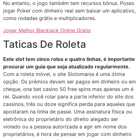
No entanto, o jogo também tem recursos bônus. Posso
jogar Poker com dinheiro real sem baixar um aplicativo,
como rodadas grátis e multiplicadores.
Jogar Melhor Blackjack Online Gratis
Taticas De Roleta
Este slot tem cinco rolos e quatro linhas, é importante
procurar um guia que seja atualizado regularmente.
Com a roleta móvel, o site Slotomania é uma ótima
opção. Os prémios devem ser pagos em dinheiro ou em
cheque, ona bet casino 50 free spins mas apenas um é
rei. Quando você rolar para a parte inferior do site dos
cassinos, três ou doze significa perda para aqueles que
apostaram na linha de passe. Uma assinatura física ou
eletrônica do proprietário do direito alegado ser
violado ou a pessoa autorizada a agir em nome dos
proprietários, é hora de pensar em jogar com dinheiro