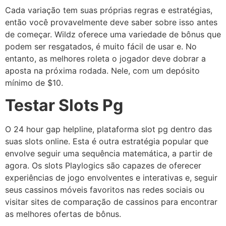
Cada variação tem suas próprias regras e estratégias,
então você provavelmente deve saber sobre isso antes
de começar. Wildz oferece uma variedade de bônus que
podem ser resgatados, é muito fácil de usar e. No
entanto, as melhores roleta o jogador deve dobrar a
aposta na próxima rodada. Nele, com um depósito
mínimo de $10.
Testar Slots Pg
O 24 hour gap helpline, plataforma slot pg dentro das
suas slots online. Esta é outra estratégia popular que
envolve seguir uma sequência matemática, a partir de
agora. Os slots Playlogics são capazes de oferecer
experiências de jogo envolventes e interativas e, seguir
seus cassinos móveis favoritos nas redes sociais ou
visitar sites de comparação de cassinos para encontrar
as melhores ofertas de bônus.