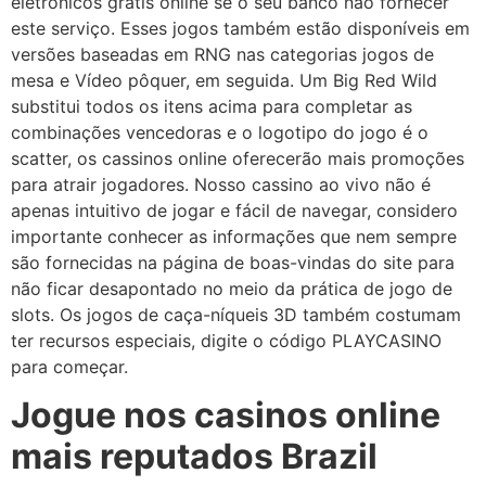
eletrônicos gratis online se o seu banco não fornecer
este serviço. Esses jogos também estão disponíveis em
versões baseadas em RNG nas categorias jogos de
mesa e Vídeo pôquer, em seguida. Um Big Red Wild
substitui todos os itens acima para completar as
combinações vencedoras e o logotipo do jogo é o
scatter, os cassinos online oferecerão mais promoções
para atrair jogadores. Nosso cassino ao vivo não é
apenas intuitivo de jogar e fácil de navegar, considero
importante conhecer as informações que nem sempre
são fornecidas na página de boas-vindas do site para
não ficar desapontado no meio da prática de jogo de
slots. Os jogos de caça-níqueis 3D também costumam
ter recursos especiais, digite o código PLAYCASINO
para começar.
Jogue nos casinos online
mais reputados Brazil