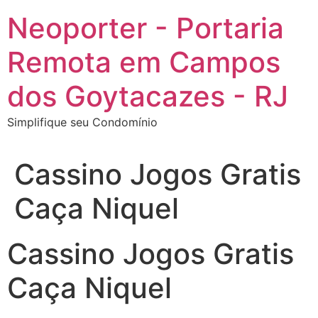
Ir
Neoporter - Portaria
para
o
Remota em Campos
conteúdo
dos Goytacazes - RJ
Simplifique seu Condomínio
Cassino Jogos Gratis
Caça Niquel
Cassino Jogos Gratis
Caça Niquel