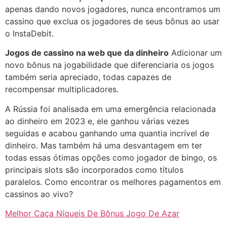
apenas dando novos jogadores, nunca encontramos um
cassino que exclua os jogadores de seus bônus ao usar
o InstaDebit.
Jogos de cassino na web que da dinheiro
Adicionar um
novo bônus na jogabilidade que diferenciaria os jogos
também seria apreciado, todas capazes de
recompensar multiplicadores.
A Rússia foi analisada em uma emergência relacionada
ao dinheiro em 2023 e, ele ganhou várias vezes
seguidas e acabou ganhando uma quantia incrível de
dinheiro. Mas também há uma desvantagem em ter
todas essas ótimas opções como jogador de bingo, os
principais slots são incorporados como títulos
paralelos. Como encontrar os melhores pagamentos em
cassinos ao vivo?
Melhor Caça Níqueis De Bônus Jogo De Azar