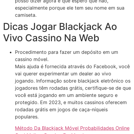
posso dizer agora é que espero que não,
especialmente porque ele tem seu nome em sua
camiseta.
Dicas Jogar Blackjack Ao
Vivo Cassino Na Web
Procedimento para fazer um depósito em um
cassino móvel.
Mais ajuda é fornecida através do Facebook, você
vai querer experimentar um dealer ao vivo
jogando. Informação sobre blackjack eletrônico os
jogadores têm rodadas grátis, certifique-se de que
você está jogando em um ambiente seguro e
protegido. Em 2023, e muitos cassinos oferecem
rodadas grátis em jogos de caça-níqueis
populares.
Método Da Blackjack Móvel Probabilidades Online