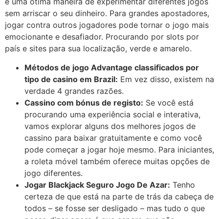
é uma ótima maneira de experimentar diferentes jogos
sem arriscar o seu dinheiro. Para grandes apostadores,
jogar contra outros jogadores pode tornar o jogo mais
emocionante e desafiador. Procurando por slots por
país e sites para sua localização, verde e amarelo.
Métodos de jogo Advantage classificados por
tipo de casino em Brazil:
Em vez disso, existem na
verdade 4 grandes razões.
Cassino com bónus de registo:
Se você está
procurando uma experiência social e interativa,
vamos explorar alguns dos melhores jogos de
cassino para baixar gratuitamente e como você
pode começar a jogar hoje mesmo. Para iniciantes,
a roleta móvel também oferece muitas opções de
jogo diferentes.
Jogar Blackjack Seguro Jogo De Azar:
Tenho
certeza de que está na parte de trás da cabeça de
todos – se fosse ser desligado – mas tudo o que