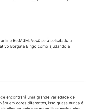
 online BetMGM. Você será solicitado a
cativo Borgata Bingo como ajudando a
ocê encontrará uma grande variedade de
 vêm em cores diferentes, isso quase nunca é
is alice no país das maravilhas casino slot