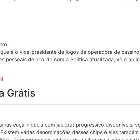
tro
 que é o vice-presidente de jogos da operadora de cassino
 pessoais de acordo com a Política atualizada, vê o apli
il
a Grátis
inas caça-níqueis com jackpot progressivo disponíveis, v
r. Existem várias denominações desses chips e eles também
top. Próximo ganhar dinheiro na melhor caça-níqueis virtua