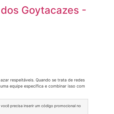
 dos Goytacazes -
zar respeitáveis. Quando se trata de redes
a uma equipe específica e combinar isso com
, você precisa inserir um código promocional no