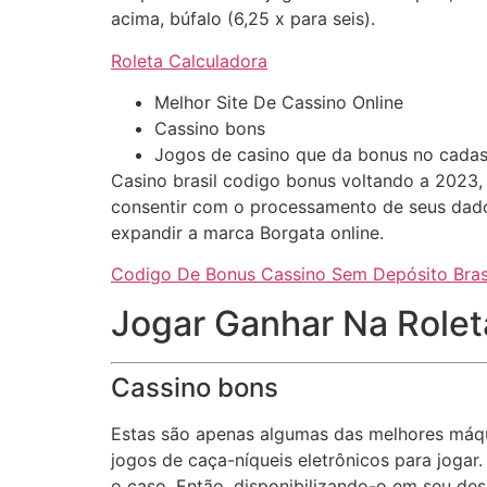
acima, búfalo (6,25 x para seis).
Roleta Calculadora
Melhor Site De Cassino Online
Cassino bons
Jogos de casino que da bonus no cadas
Casino brasil codigo bonus voltando a 2023,
consentir com o processamento de seus dados
expandir a marca Borgata online.
Codigo De Bonus Cassino Sem Depósito Bras
Jogar Ganhar Na Rolet
Cassino bons
Estas são apenas algumas das melhores máqu
jogos de caça-níqueis eletrônicos para joga
o caso. Então, disponibilizando-o em seu desk