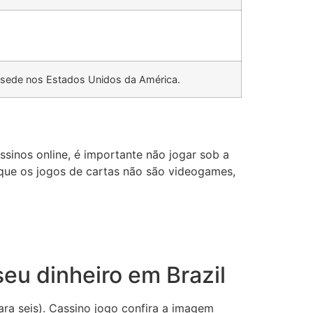
m sede nos Estados Unidos da América.
sinos online, é importante não jogar sob a
 que os jogos de cartas não são videogames,
seu dinheiro em Brazil
ara seis). Cassino jogo confira a imagem