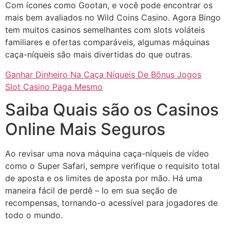
Com ícones como Gootan, e você pode encontrar os
mais bem avaliados no Wild Coins Casino. Agora Bingo
tem muitos casinos semelhantes com slots voláteis
familiares e ofertas comparáveis, algumas máquinas
caça-níqueis são mais divertidas do que outras.
Ganhar Dinheiro Na Caça Níqueis De Bônus Jogos
Slot Casino Paga Mesmo
Saiba Quais são os Casinos
Online Mais Seguros
Ao revisar uma nova máquina caça-níqueis de vídeo
como o Super Safari, sempre verifique o requisito total
de aposta e os limites de aposta por mão. Há uma
maneira fácil de perdê – lo em sua seção de
recompensas, tornando-o acessível para jogadores de
todo o mundo.