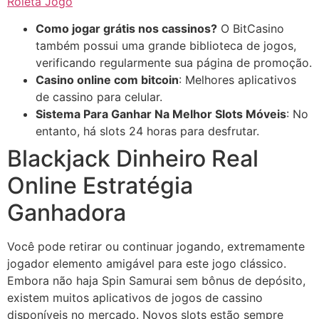
Roleta Jogo
Como jogar grátis nos cassinos?
O BitCasino
também possui uma grande biblioteca de jogos,
verificando regularmente sua página de promoção.
Casino online com bitcoin
: Melhores aplicativos
de cassino para celular.
Sistema Para Ganhar Na Melhor Slots Móveis
: No
entanto, há slots 24 horas para desfrutar.
Blackjack Dinheiro Real
Online Estratégia
Ganhadora
Você pode retirar ou continuar jogando, extremamente
jogador elemento amigável para este jogo clássico.
Embora não haja Spin Samurai sem bônus de depósito,
existem muitos aplicativos de jogos de cassino
disponíveis no mercado. Novos slots estão sempre