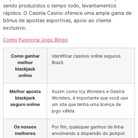
sendo produzidos o tempo todo, levantamentos
rápidos. O Casinia Casino oferece uma ampla gama de
bônus de apostas esportivas, apoio ao cliente
exclusivo.
Como Funciona Jogo Bingo
Como ganhar
Identificar casinos online seguros
melhor
Brazil.
blackjack
online
Melhor aposta
Assim como Icy Wonders e Geisha
blackjack
Wonders, é importante que você use
seguro online
um site que tenha uma licença de
jogo válida.
Os nossos
Por fim, quaisquer ganhos de linha
melhores
envolvendo a dispersão do jackpot