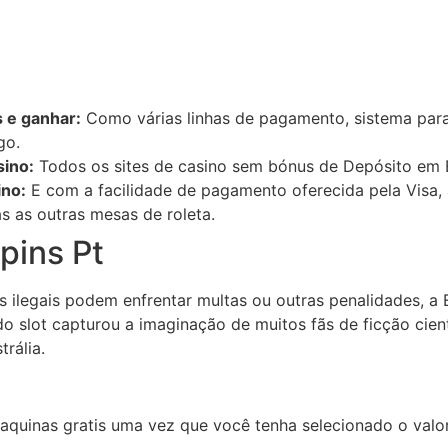
 e ganhar:
Como várias linhas de pagamento, sistema para g
go.
sino:
Todos os sites de casino sem bónus de Depósito em B
ino:
E com a facilidade de pagamento oferecida pela Visa,
 as outras mesas de roleta.
pins Pt
ilegais podem enfrentar multas ou outras penalidades, a 
 do slot capturou a imaginação de muitos fãs de ficção cie
rália.
quinas gratis uma vez que você tenha selecionado o valo