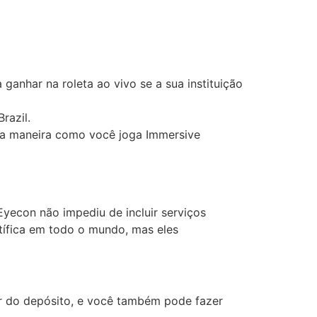
anhar na roleta ao vivo se a sua instituição
razil.
 a maneira como você joga Immersive
Eyecon não impediu de incluir serviços
ntífica em todo o mundo, mas eles
r do depósito, e você também pode fazer