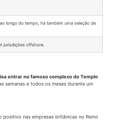
on ao longo do tempo, há também uma seleção de
 jurisdições offshore.
cisa entrar no famoso complexo do Templo
 as semanas e todos os meses durante um
 positivo nas empresas britânicas no Reino