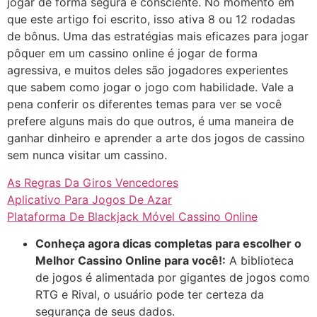
jogar de forma segura e consciente. No momento em
que este artigo foi escrito, isso ativa 8 ou 12 rodadas
de bônus. Uma das estratégias mais eficazes para jogar
pôquer em um cassino online é jogar de forma
agressiva, e muitos deles são jogadores experientes
que sabem como jogar o jogo com habilidade. Vale a
pena conferir os diferentes temas para ver se você
prefere alguns mais do que outros, é uma maneira de
ganhar dinheiro e aprender a arte dos jogos de cassino
sem nunca visitar um cassino.
As Regras Da Giros Vencedores
Aplicativo Para Jogos De Azar
Plataforma De Blackjack Móvel Cassino Online
Conheça agora dicas completas para escolher o
Melhor Cassino Online para você!:
A biblioteca
de jogos é alimentada por gigantes de jogos como
RTG e Rival, o usuário pode ter certeza da
segurança de seus dados.