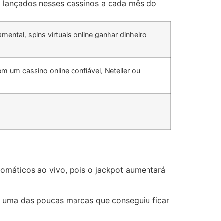
o lançados nesses cassinos a cada mês do
ental, spins virtuais online ganhar dinheiro
m um cassino online confiável, Neteller ou
omáticos ao vivo, pois o jackpot aumentará
 é uma das poucas marcas que conseguiu ficar