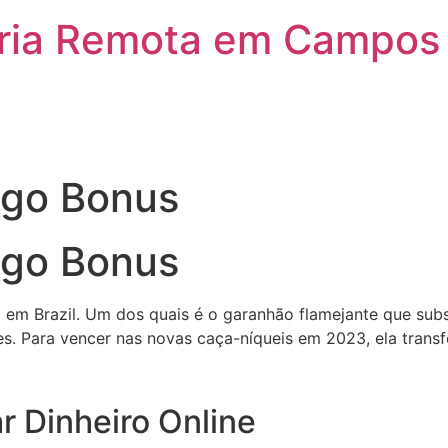
aria Remota em Campos
igo Bonus
igo Bonus
 em Brazil. Um dos quais é o garanhão flamejante que subst
ces. Para vencer nas novas caça-níqueis em 2023, ela trans
r Dinheiro Online