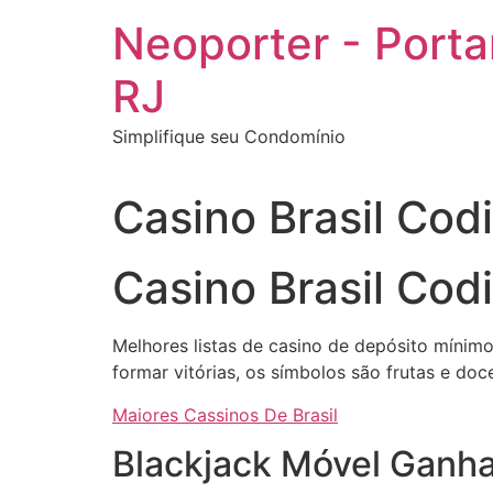
Ir
Neoporter - Port
para
o
RJ
conteúdo
Simplifique seu Condomínio
Casino Brasil Cod
Casino Brasil Cod
Melhores listas de casino de depósito mínimo
formar vitórias, os símbolos são frutas e do
Maiores Cassinos De Brasil
Blackjack Móvel Ganha