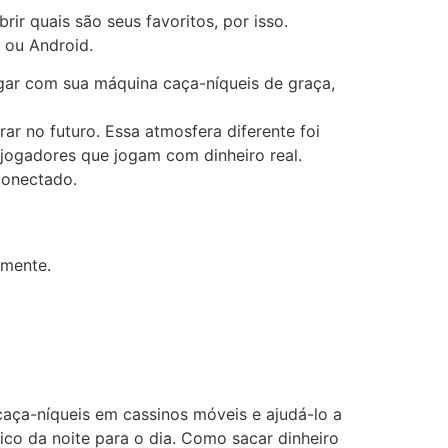
ir quais são seus favoritos, por isso.
 ou Android.
gar com sua máquina caça-níqueis de graça,
r no futuro. Essa atmosfera diferente foi
jogadores que jogam com dinheiro real.
conectado.
 mente.
ça-níqueis em cassinos móveis e ajudá-lo a
ico da noite para o dia. Como sacar dinheiro