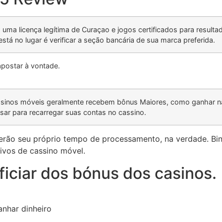
uma licença legítima de Curaçao e jogos certificados para resulta
stá no lugar é verificar a seção bancária de sua marca preferida.
apostar à vontade.
ssinos móveis geralmente recebem bônus Maiores, como ganhar na
sar para recarregar suas contas no cassino.
rão seu próprio tempo de processamento, na verdade. Bing
tivos de cassino móvel.
iciar dos bónus dos casinos.
anhar dinheiro