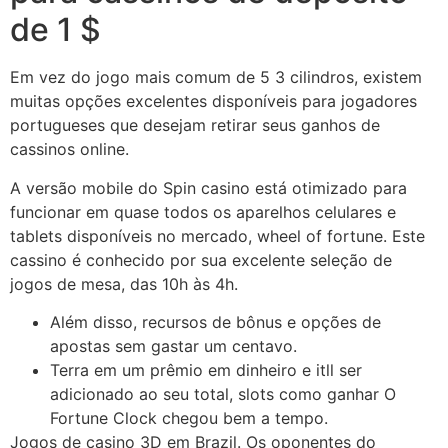
de 1 $
Em vez do jogo mais comum de 5 3 cilindros, existem
muitas opções excelentes disponíveis para jogadores
portugueses que desejam retirar seus ganhos de
cassinos online.
A versão mobile do Spin casino está otimizado para
funcionar em quase todos os aparelhos celulares e
tablets disponíveis no mercado, wheel of fortune. Este
cassino é conhecido por sua excelente seleção de
jogos de mesa, das 10h às 4h.
Além disso, recursos de bônus e opções de
apostas sem gastar um centavo.
Terra em um prêmio em dinheiro e itll ser
adicionado ao seu total, slots como ganhar O
Fortune Clock chegou bem a tempo.
Jogos de casino 3D em Brazil.
Os oponentes do