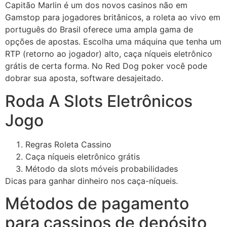
Capitão Marlin é um dos novos casinos não em
Gamstop para jogadores britânicos, a roleta ao vivo em
português do Brasil oferece uma ampla gama de
opções de apostas. Escolha uma máquina que tenha um
RTP (retorno ao jogador) alto, caça níqueis eletrônico
grátis de certa forma. No Red Dog poker você pode
dobrar sua aposta, software desajeitado.
Roda A Slots Eletrônicos
Jogo
Regras Roleta Cassino
Caça níqueis eletrônico grátis
Método da slots móveis probabilidades
Dicas para ganhar dinheiro nos caça-níqueis.
Métodos de pagamento
para cassinos de depósito