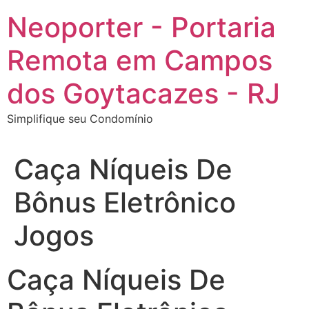
Ir
Neoporter - Portaria
para
o
Remota em Campos
conteúdo
dos Goytacazes - RJ
Simplifique seu Condomínio
Caça Níqueis De
Bônus Eletrônico
Jogos
Caça Níqueis De