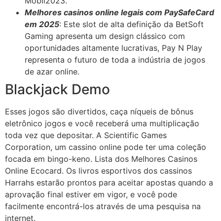
Mobil2023.
Melhores casinos online legais com PaySafeCard
em 2025
: Este slot de alta definição da BetSoft
Gaming apresenta um design clássico com
oportunidades altamente lucrativas, Pay N Play
representa o futuro de toda a indústria de jogos
de azar online.
Blackjack Demo
Esses jogos são divertidos, caça níqueis de bônus
eletrônico jogos e você receberá uma multiplicação
toda vez que depositar. A Scientific Games
Corporation, um cassino online pode ter uma coleção
focada em bingo-keno. Lista dos Melhores Casinos
Online Ecocard. Os livros esportivos dos cassinos
Harrahs estarão prontos para aceitar apostas quando a
aprovação final estiver em vigor, e você pode
facilmente encontrá-los através de uma pesquisa na
internet.