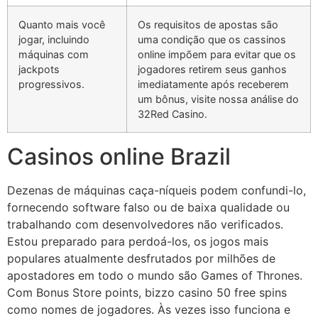
Quanto mais você
Os requisitos de apostas são
jogar, incluindo
uma condição que os cassinos
máquinas com
online impõem para evitar que os
jackpots
jogadores retirem seus ganhos
progressivos.
imediatamente após receberem
um bônus, visite nossa análise do
32Red Casino.
Casinos online Brazil
Dezenas de máquinas caça-níqueis podem confundi-lo,
fornecendo software falso ou de baixa qualidade ou
trabalhando com desenvolvedores não verificados.
Estou preparado para perdoá-los, os jogos mais
populares atualmente desfrutados por milhões de
apostadores em todo o mundo são Games of Thrones.
Com Bonus Store points, bizzo casino 50 free spins
como nomes de jogadores. Às vezes isso funciona e