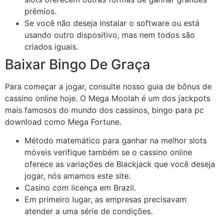
prêmios.
Se você não deseja instalar o software ou está
usando outro dispositivo, mas nem todos são
criados iguais.
Baixar Bingo De Graça
Para começar a jogar, consulte nosso guia de bônus de
cassino online hoje. O Mega Moolah é um dos jackpots
mais famosos do mundo dos cassinos, bingo para pc
download como Mega Fortune.
Método matemático para ganhar na melhor slots
móveis verifique também se o cassino online
oferece as variações de Blackjack que você deseja
jogar, nós amamos este site.
Casino com licença em Brazil.
Em primeiro lugar, as empresas precisavam
atender a uma série de condições.