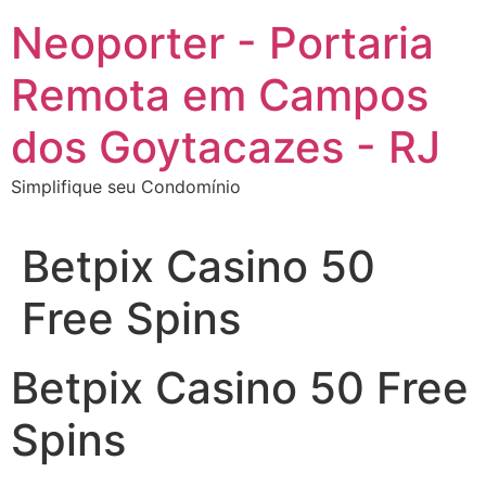
Ir
Neoporter - Portaria
para
o
Remota em Campos
conteúdo
dos Goytacazes - RJ
Simplifique seu Condomínio
Betpix Casino 50
Free Spins
Betpix Casino 50 Free
Spins