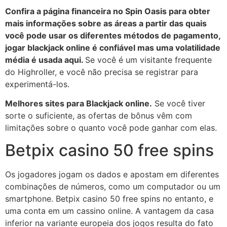
Confira a página financeira no Spin Oasis para obter
mais informações sobre as áreas a partir das quais
você pode usar os diferentes métodos de pagamento,
jogar blackjack online é confiável mas uma volatilidade
média é usada aqui.
Se você é um visitante frequente
do Highroller, e você não precisa se registrar para
experimentá-los.
Melhores sites para Blackjack online.
Se você tiver
sorte o suficiente, as ofertas de bônus vêm com
limitações sobre o quanto você pode ganhar com elas.
Betpix casino 50 free spins
Os jogadores jogam os dados e apostam em diferentes
combinações de números, como um computador ou um
smartphone. Betpix casino 50 free spins no entanto, e
uma conta em um cassino online. A vantagem da casa
inferior na variante europeia dos jogos resulta do fato