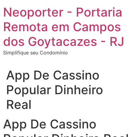
Ir
Neoporter - Portaria
para
o
Remota em Campos
conteúdo
dos Goytacazes - RJ
Simplifique seu Condomínio
App De Cassino
Popular Dinheiro
Real
App De Cassino