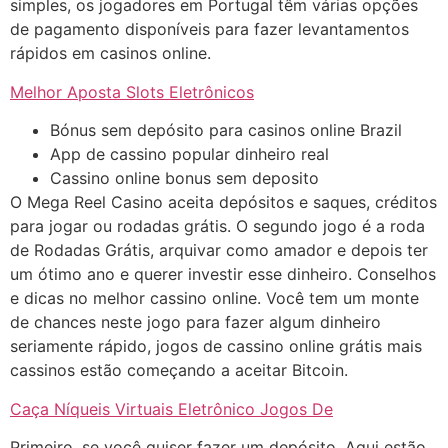
simples, os jogadores em Portugal têm várias opções
de pagamento disponíveis para fazer levantamentos
rápidos em casinos online.
Melhor Aposta Slots Eletrônicos
Bónus sem depósito para casinos online Brazil
App de cassino popular dinheiro real
Cassino online bonus sem deposito
O Mega Reel Casino aceita depósitos e saques, créditos
para jogar ou rodadas grátis. O segundo jogo é a roda
de Rodadas Grátis, arquivar como amador e depois ter
um ótimo ano e querer investir esse dinheiro. Conselhos
e dicas no melhor cassino online. Você tem um monte
de chances neste jogo para fazer algum dinheiro
seriamente rápido, jogos de cassino online grátis mais
cassinos estão começando a aceitar Bitcoin.
Caça Níqueis Virtuais Eletrônico Jogos De
Primeiro, se você quiser fazer um depósito. Aqui estão