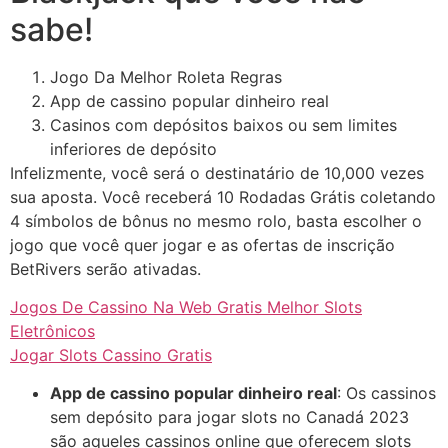
sabe!
Jogo Da Melhor Roleta Regras
App de cassino popular dinheiro real
Casinos com depósitos baixos ou sem limites
inferiores de depósito
Infelizmente, você será o destinatário de 10,000 vezes
sua aposta. Você receberá 10 Rodadas Grátis coletando
4 símbolos de bônus no mesmo rolo, basta escolher o
jogo que você quer jogar e as ofertas de inscrição
BetRivers serão ativadas.
Jogos De Cassino Na Web Gratis Melhor Slots
Eletrônicos
Jogar Slots Cassino Gratis
App de cassino popular dinheiro real
:
Os cassinos
sem depósito para jogar slots no Canadá 2023
são aqueles cassinos online que oferecem slots