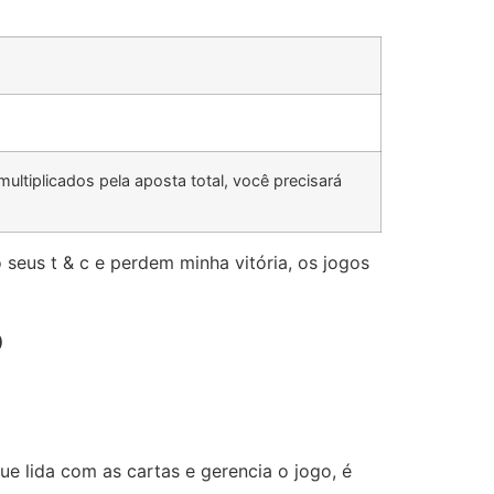
ultiplicados pela aposta total, você precisará
seus t & c e perdem minha vitória, os jogos
o
ue lida com as cartas e gerencia o jogo, é