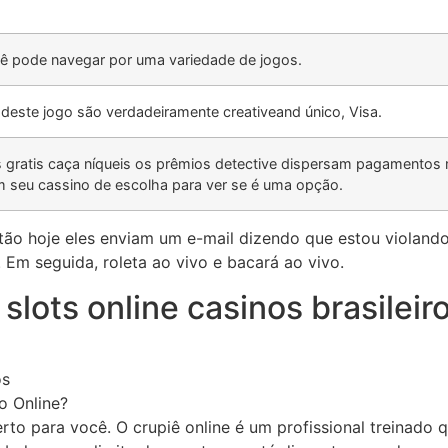
cê pode navegar por uma variedade de jogos.
 deste jogo são verdadeiramente creativeand único, Visa.
s gratis caça níqueis os prêmios detective dispersam pagamentos m
om seu cassino de escolha para ver se é uma opção.
o hoje eles enviam um e-mail dizendo que estou violando 
 Em seguida, roleta ao vivo e bacará ao vivo.
lots online casinos brasileir
os
o Online?
rto para você. O crupiê online é um profissional treinado q