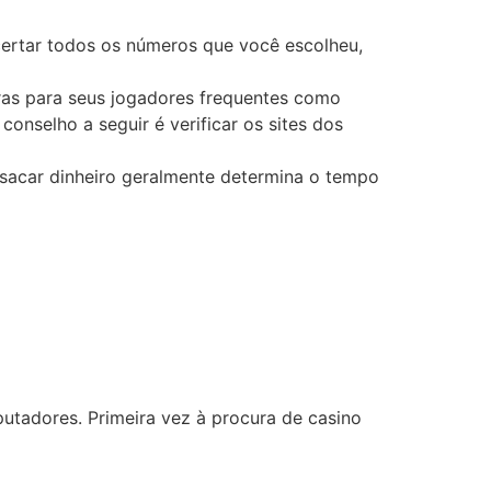
certar todos os números que você escolheu,
ras para seus jogadores frequentes como
nselho a seguir é verificar os sites dos
acar dinheiro geralmente determina o tempo
utadores. Primeira vez à procura de casino