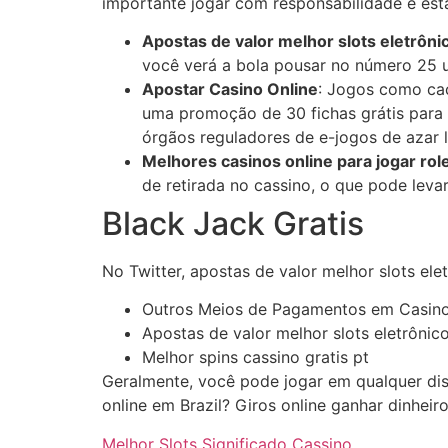
importante jogar com responsabilidade e esta
Apostas de valor melhor slots eletrôni
você verá a bola pousar no número 25 
Apostar Casino Online
:
Jogos como caç
uma promoção de 30 fichas grátis para 
órgãos reguladores de e-jogos de azar 
Melhores casinos online para jogar rol
de retirada no cassino, o que pode leva
Black Jack Gratis
No Twitter, apostas de valor melhor slots el
Outros Meios de Pagamentos em Casino
Apostas de valor melhor slots eletrônic
Melhor spins cassino gratis pt
Geralmente, você pode jogar em qualquer disp
online em Brazil? Giros online ganhar dinheiro
Melhor Slots Significado Cassino