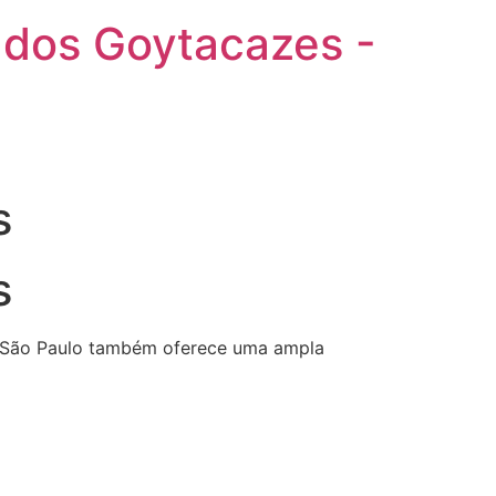
 dos Goytacazes -
s
s
s, São Paulo também oferece uma ampla