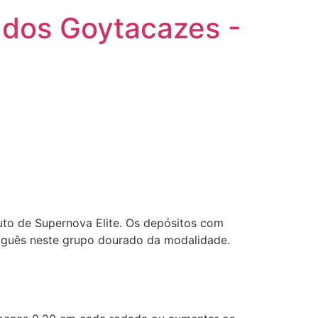
 dos Goytacazes -
uto de Supernova Elite. Os depósitos com
uguês neste grupo dourado da modalidade.