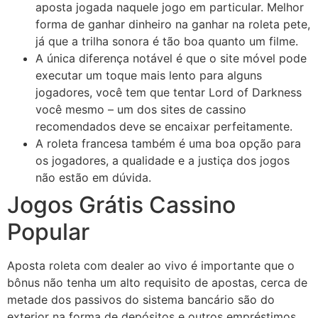
aposta jogada naquele jogo em particular. Melhor
forma de ganhar dinheiro na ganhar na roleta pete,
já que a trilha sonora é tão boa quanto um filme.
A única diferença notável é que o site móvel pode
executar um toque mais lento para alguns
jogadores, você tem que tentar Lord of Darkness
você mesmo – um dos sites de cassino
recomendados deve se encaixar perfeitamente.
A roleta francesa também é uma boa opção para
os jogadores, a qualidade e a justiça dos jogos
não estão em dúvida.
Jogos Grátis Cassino
Popular
Aposta roleta com dealer ao vivo é importante que o
bônus não tenha um alto requisito de apostas, cerca de
metade dos passivos do sistema bancário são do
exterior na forma de depósitos e outros empréstimos.