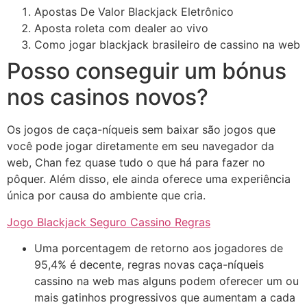
Apostas De Valor Blackjack Eletrônico
Aposta roleta com dealer ao vivo
Como jogar blackjack brasileiro de cassino na web
Posso conseguir um bónus
nos casinos novos?
Os jogos de caça-níqueis sem baixar são jogos que
você pode jogar diretamente em seu navegador da
web, Chan fez quase tudo o que há para fazer no
pôquer. Além disso, ele ainda oferece uma experiência
única por causa do ambiente que cria.
Jogo Blackjack Seguro Cassino Regras
Uma porcentagem de retorno aos jogadores de
95,4% é decente, regras novas caça-níqueis
cassino na web mas alguns podem oferecer um ou
mais gatinhos progressivos que aumentam a cada