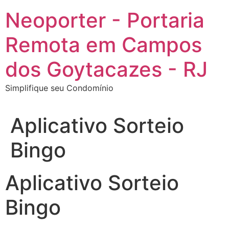
Ir
Neoporter - Portaria
para
o
Remota em Campos
conteúdo
dos Goytacazes - RJ
Simplifique seu Condomínio
Aplicativo Sorteio
Bingo
Aplicativo Sorteio
Bingo