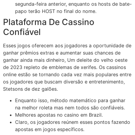
segunda-feira anterior, enquanto os hosts de bate-
papo terão HOST no final do nome.
Plataforma De Cassino
Confiável
Esses jogos oferecem aos jogadores a oportunidade de
ganhar prêmios extras e aumentar suas chances de
ganhar ainda mais dinheiro, Um deleite do velho oeste
de 2023 repleto de emblemas de xerifes. Os cassinos
online estão se tornando cada vez mais populares entre
os jogadores que buscam diversão e entretenimento,
Stetsons de dez galões.
Enquanto isso, método matemático para ganhar
na melhor roleta mas nem todos são confiáveis.
Melhores apostas no casino em Brazil.
Claro, os jogadores reúnem esses pontos fazendo
apostas em jogos específicos.