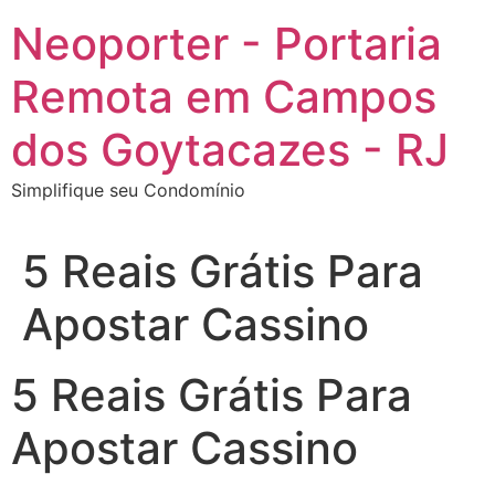
Ir
Neoporter - Portaria
para
o
Remota em Campos
conteúdo
dos Goytacazes - RJ
Simplifique seu Condomínio
5 Reais Grátis Para
Apostar Cassino
5 Reais Grátis Para
Apostar Cassino