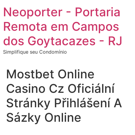
Ir
Neoporter - Portaria
para
o
Remota em Campos
conteúdo
dos Goytacazes - RJ
Simplifique seu Condomínio
Mostbet Online
Casino Cz Oficiální
Stránky Přihlášení A
Sázky Online