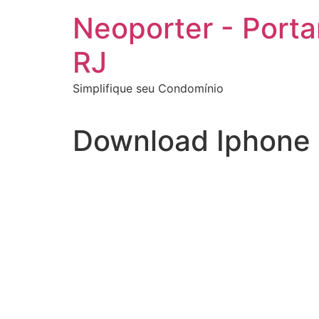
Ir
Neoporter - Port
para
o
RJ
conteúdo
Simplifique seu Condomínio
Download Iphone 