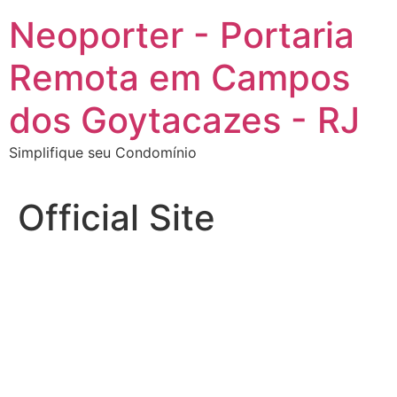
Ir
Neoporter - Portaria
para
o
Remota em Campos
conteúdo
dos Goytacazes - RJ
Simplifique seu Condomínio
Official Site